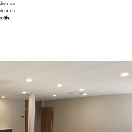
idien de
utour du
ctifs.