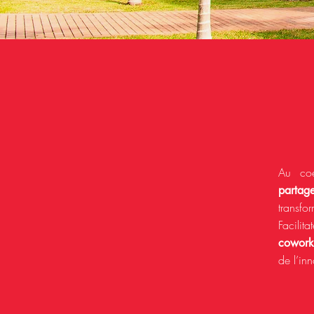
Au coe
partage
transfo
Facili
cowork
de l’in