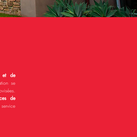
 et de
ation se
visées.
aces de
 service