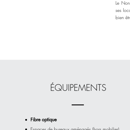
Le Norw
ses loc
bien êt
ÉQUIPEMENTS
Fibre optique
Espaces de bureau
x aménagés (
hors mobilier)